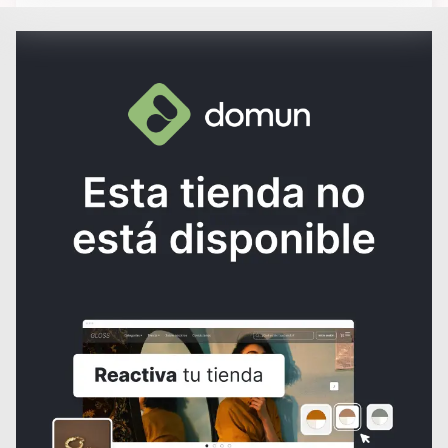
Elige una opción
Disponibilidad:
No disponible
Información de la tienda
Nombre
G'emmas Bijouteria
Ubicación
Lima,
Peru
Cobertura
Envíos nacionales
Precio