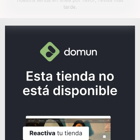
nuestra tienda en línea por favor, revisa más
tarde.
¿NECESITAS AYUDA?
Consulta los
Términos y condiciones
de la tienda.
Al crear una cuenta, aceptas nuestros
Términos y condiciones
y las
normas de
Políticas de tratamiento de datos
de Domun