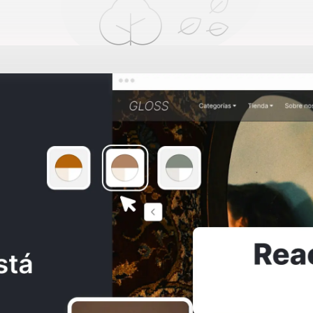
Lo sentimos, en este momento no tenemos productos
disponibles. Estamos actualizando nuestra tienda en
línea por favor, revisa más tarde.
SITAS AYUDA?
Consulta los
Términos y condiciones
Al crear una cuenta, aceptas nuestros