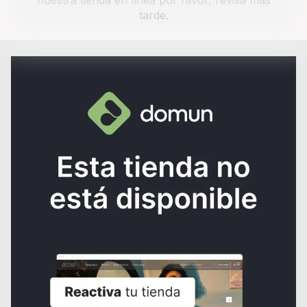
nuestra tienda en línea por favor, revisa más
tarde.
¿NECESITAS AYUDA?
Consulta los
Términos y condiciones
de la tienda.
Al crear una cuenta, aceptas nuestros
Términos y condiciones
y las
normas de
Políticas de tratamiento de datos
de Domun